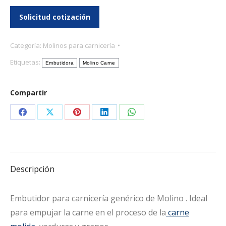
Categoría:
Molinos para carnicería
Etiquetas:
Embutidora
Molino Carne
Compartir
Share
Share
Share
Share
Share
on
on
on
on
on
Facebook
X
Pinterest
LinkedIn
WhatsApp
Descripción
Embutidor para carnicería genérico de Molino . Ideal
para empujar la carne en el proceso de la
carne