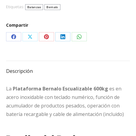
Etiquetas:
Balanzas
Bernalo
Compartir
Share
Share
Share
Share
Share
on
on
on
on
on
Facebook
X
Pinterest
LinkedIn
WhatsApp
Descripción
La
Plataforma Bernalo Escualizable 600kg
es en
acero inoxidable con teclado numérico, función de
acumulador de productos pesados, operación con
batería recargable y cable de alimentación (incluido)