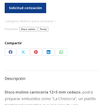
Categoría:
Molinos para carnicería
Etiquetas:
Disco molino
Torrey
Compartir
Share
Share
Share
Share
Share
on
on
on
on
on
Facebook
X
Pinterest
LinkedIn
WhatsApp
Descripción
Disco molino carnicería 12×5 mm cedazo.
podrá
preparar embutidos como “La Chistorra”, un platillo