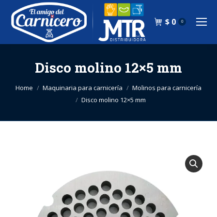
$
0
0
Disco molino 12×5 mm
You are here:
Home
Maquinaria para carnicería
Molinos para carnicería
Disco molino 12×5 mm