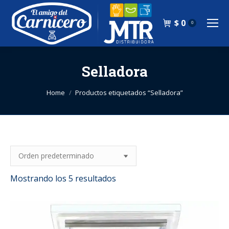
$
0
0
Selladora
You are here:
Home
Productos etiquetados “Selladora”
Mostrando los 5 resultados