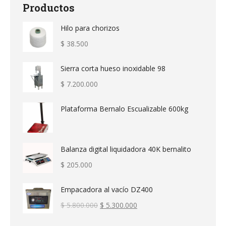
Productos
Hilo para chorizos
$
38.500
Sierra corta hueso inoxidable 98
$
7.200.000
Plataforma Bernalo Escualizable 600kg
Balanza digital liquidadora 40K bernalito
$
205.000
Empacadora al vacío DZ400
El
El
$
5.800.000
$
5.300.000
precio
precio