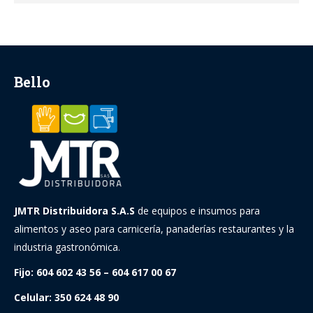
original
actual
era:
es:
$ 5.800.000.
$ 5.300.000.
Bello
JMTR Distribuidora S.A.S
de equipos e insumos para
alimentos y aseo para carnicería, panaderías restaurantes y la
industria gastronómica.
Fijo: 604 602 43 56 – 604 617 00 67
Celular: 350 624 48 90