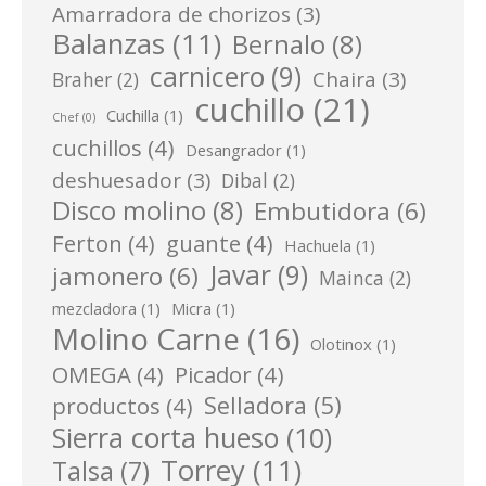
Amarradora de chorizos
(3)
Balanzas
(11)
Bernalo
(8)
carnicero
(9)
Chaira
(3)
Braher
(2)
cuchillo
(21)
Cuchilla
(1)
Chef
(0)
cuchillos
(4)
Desangrador
(1)
deshuesador
(3)
Dibal
(2)
Disco molino
(8)
Embutidora
(6)
Ferton
(4)
guante
(4)
Hachuela
(1)
Javar
(9)
jamonero
(6)
Mainca
(2)
mezcladora
(1)
Micra
(1)
Molino Carne
(16)
Olotinox
(1)
OMEGA
(4)
Picador
(4)
Selladora
(5)
productos
(4)
Sierra corta hueso
(10)
Torrey
(11)
Talsa
(7)