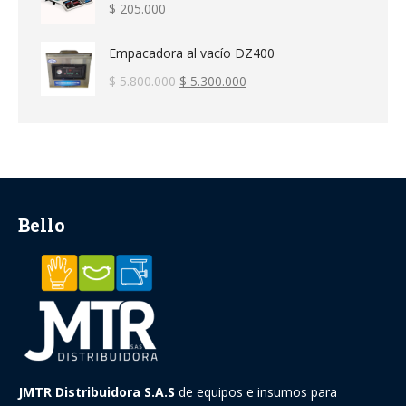
$
205.000
Empacadora al vacío DZ400
El
El
$
5.800.000
$
5.300.000
precio
precio
original
actual
era:
es:
$ 5.800.000.
$ 5.300.000.
Bello
JMTR Distribuidora S.A.S
de equipos e insumos para