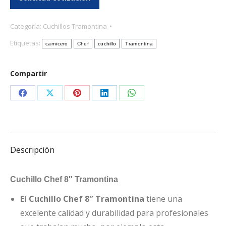
Categoría:
Cuchillos Tramontina
Etiquetas:
carnicero
Chef
cuchillo
Tramontina
Compartir
Share
Share
Share
Share
Share
on
on
on
on
on
Facebook
X
Pinterest
LinkedIn
WhatsApp
Descripción
Cuchillo Chef 8″ Tramontina
El Cuchillo Chef 8″ Tramontina
tiene una
excelente calidad y durabilidad para profesionales