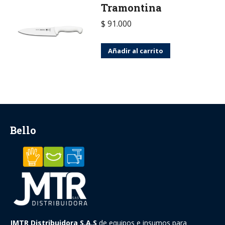
Tramontina
$
91.000
Añadir al carrito
Bello
JMTR Distribuidora S.A.S
de equipos e insumos para